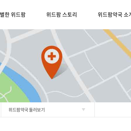
별한 위드팜
위드팜 스토리
위드팜약국 소
위드팜인가
회사소개
위드팜약국 찾기
팜 약국매뉴얼
위드팜약국 둘러보
- 대표이사 인사말
- 브랜드 스토리
 교육
- 연혁
 CS
- 조직도
안내
- 오시는 길
경영 철학
위드팜약국 둘러보기