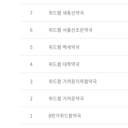
7
위드팜 새동산약국
6
위드팜 서울산조은약국
5
위드팜 백세약국
4
위드팜 대학약국
3
위드팜 가까운지하철약국
2
위드팜 가까운약국
1
8번가위드팜약국