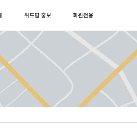
개
위드팜 홍보
회원전용
기업문화
기
보도자료