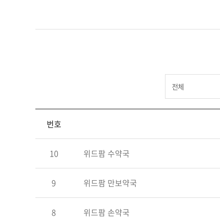
번호
10
위드팜 수약국
9
위드팜 만보약국
8
위드팜 손약국