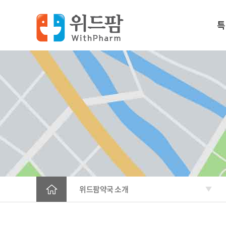
특
왜 
위드
위드팜
위드팜
가입
위드팜약국 소개